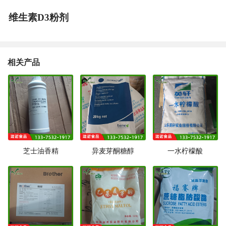
维生素D3粉剂
相关产品
芝士油香精
异麦芽酮糖醇
一水柠檬酸